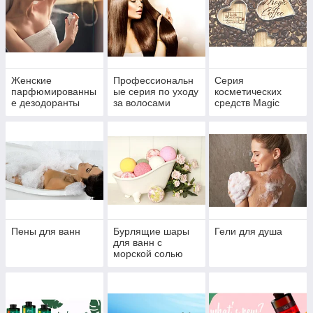
Женские
Профессиональн
Серия
парфюмированны
ые серия по уходу
косметических
е дезодоранты
за волосами
средств Magic
антиперспиранты
"Genesis Pro Hair"
Coffee
Malizia, Nidra
Пены для ванн
Бурлящие шары
Гели для душа
для ванн с
морской солью