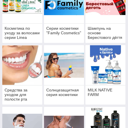
Косметика по
Серии косметики
Шампунь на
уходу за волосами
"Family Cosmetics"
основе
серии Linea
Берестового дёгтя
Organica
"Hair and Body
Therapy"
Средства за
Солнцезащитная
MILK NATIVE
уходом для
серия косметики
FARM
полости рта