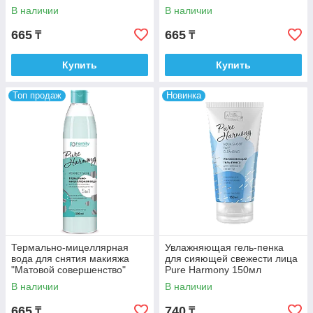
Harmony 300мл
Harmony 300мл
В наличии
В наличии
665
665
₸
₸
Купить
Купить
Топ продаж
Новинка
Термально-мицеллярная
Увлажняющая гель-пенка
вода для снятия макияжа
для сияющей свежести лица
"Матовой совершенство"
Pure Harmony 150мл
Pure Harmony 300мл
В наличии
В наличии
665
740
₸
₸