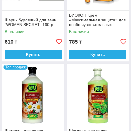
БИОКОН Крем
Шарик бурлящий для ванн
«Максимальная защита» для
"WOMAN SECRET" 160гр
особо чувствительных
участков лица SPF-50
В наличии
В наличии
610
785
₸
₸
Купить
Купить
Топ продаж
Шампунь для волос
Шампунь для волос