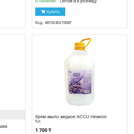
В наличии
Оптом и в розницу
Купить
4870240170087
Крем-мыло жидкое ACCU Нежное
5л
шка
1 700 ₸