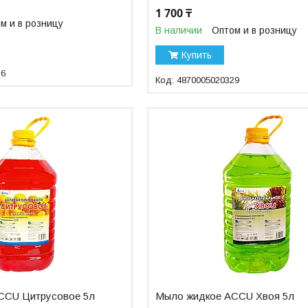
1 700 ₸
м и в розницу
В наличии
Оптом и в розницу
Купить
36
4870005020329
CCU Цитрусовое 5л
Мыло жидкое ACCU Хвоя 5л