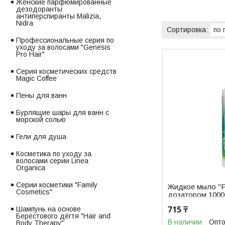
Женские парфюмированные
дезодоранты
антиперспиранты Malizia,
Nidra
Профессиональные серия по
уходу за волосами "Genesis
Pro Hair"
Серия косметических средств
Magic Coffee
Пены для ванн
Бурлящие шары для ванн с
морской солью
Гели для душа
Косметика по уходу за
волосами серии Linea
Organica
Серии косметики "Family
Жидкое мыло "Р
Cosmetics"
дозатором 1000
715 ₸
Шампунь на основе
Берестового дёгтя "Hair and
В наличии
Опто
Body Therapy"