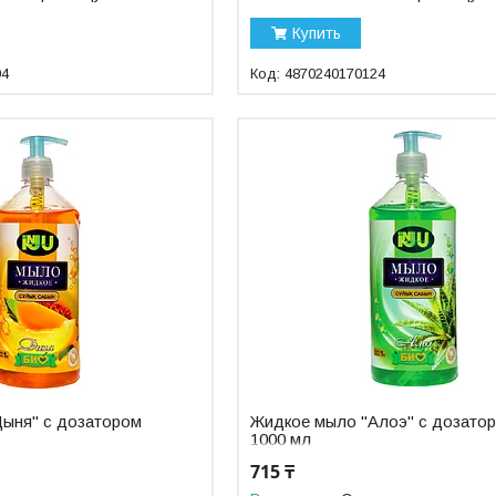
Купить
94
4870240170124
ыня" с дозатором
Жидкое мыло "Алоэ" с дозато
1000 мл
715 ₸