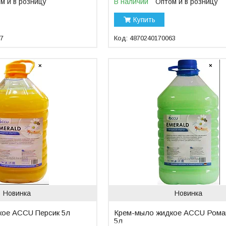
м и в розницу
В наличии
Оптом и в розницу
Купить
17
4870240170063
Новинка
Новинка
кое ACCU Персик 5л
Крем-мыло жидкое ACCU Рома
5л