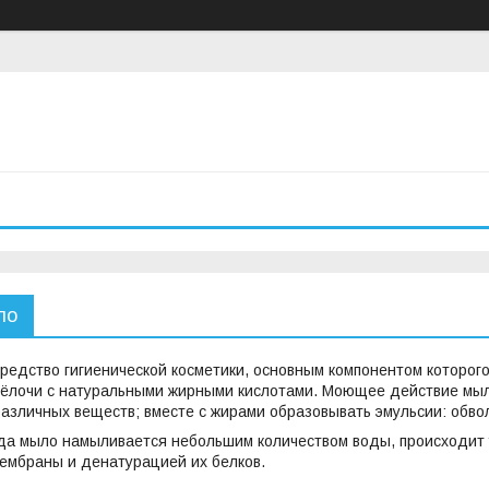
ло
едство гигиенической косметики, основным компонентом которого
ёлочи с натуральными жирными кислотами. Моющее действие мыла 
различных веществ; вместе с жирами образовывать эмульсии: обво
гда мыло намыливается небольшим количеством воды, происходит
мбраны и денатурацией их белков.