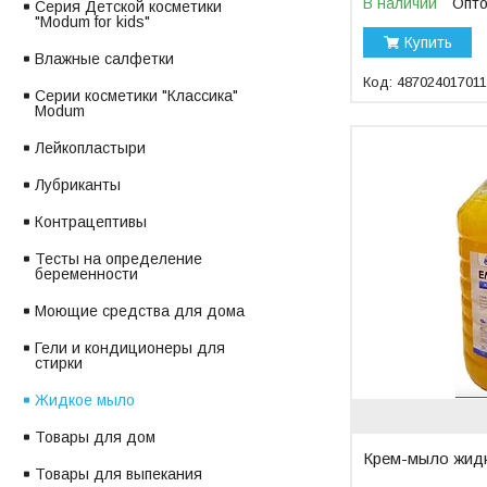
В наличии
Опто
Серия Детской косметики
"Modum for kids"
Купить
Влажные салфетки
48702401701
Серии косметики "Классика"
Modum
Лейкопластыри
Лубриканты
Контрацептивы
Тесты на определение
беременности
Моющие средства для дома
Гели и кондиционеры для
стирки
Жидкое мыло
Товары для дом
Крем-мыло жид
Товары для выпекания