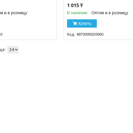
1 015 ₸
м и в розницу
В наличии
Оптом и в розницу
Купить
10
4870005020060