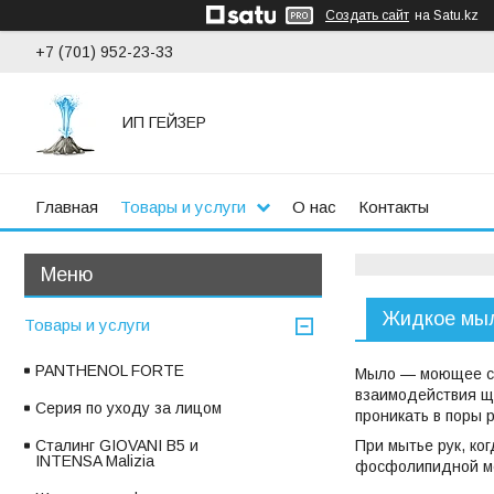
Создать сайт
на Satu.kz
+7 (701) 952-23-33
ИП ГЕЙЗЕР
Главная
Товары и услуги
О нас
Контакты
Жидкое мы
Товары и услуги
PANTHENOL FORTE
Мыло — моющее ср
взаимодействия щ
Серия по уходу за лицом
проникать в поры 
При мытье рук, ко
Сталинг GIOVANI В5 и
INTENSA Malizia
фосфолипидной ме