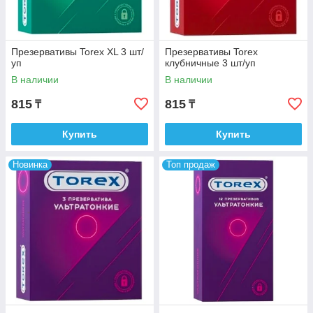
Презервативы Torex XL 3 шт/
Презервативы Torex
уп
клубничные 3 шт/уп
В наличии
В наличии
815
815
₸
₸
Купить
Купить
Новинка
Топ продаж