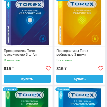
факторов (воздуха и света) в течение всего
срока годности.
В настоящее время
ООО «Бергус
» идёт по пути
повышения экологичности продукции и
планомерно отказывается от использования в
упаковке полимерной слюды.
Срок годности - 5 лет.
Презервативы Torex
Презервативы Torex
классические 3 шт/уп
ребристые 3 шт/уп
В наличии
В наличии
815
815
₸
₸
Купить
Купить
Новинка
Новинка