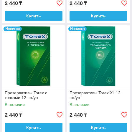
2 440
2 440
₸
₸
Купить
Купить
Новинка
Новинка
Презервативы Torex с
Презервативы Torex XL 12
точками 12 шт/уп
шт/уп
В наличии
В наличии
2 440
2 440
₸
₸
Купить
Купить