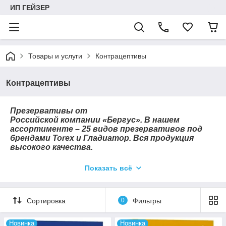
ИП ГЕЙЗЕР
Товары и услуги
Контрацептивы
Контрацептивы
Презервативы от
Российской компании «
Бергус
». В нашем
ассортименте – 25 видов презервативов под
брендами
Torex
и
Гладиатор
. Вся продукция
высокого качества.
Для производства контрацептивов
Показать всё
используется латекс, собираемый на
плантациях Гевеи в юго-восточной Азии.
Смазка – гипоаллергенный силикон
европейского производства. Готовая продукция
Сортировка
0
Фильтры
подвергается многоуровневому контролю
качества. Специальная упаковка оберегает
Новинка
Новинка
презервативы от воздействия негативных